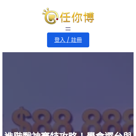
跳
至
主
要
內
登入 / 註冊
容