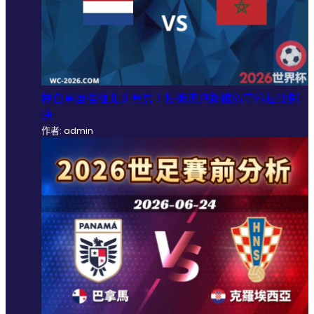
橘色軍團強碰北非黑馬！技術流與鋼鐵防守的極致對
決
作者: admin