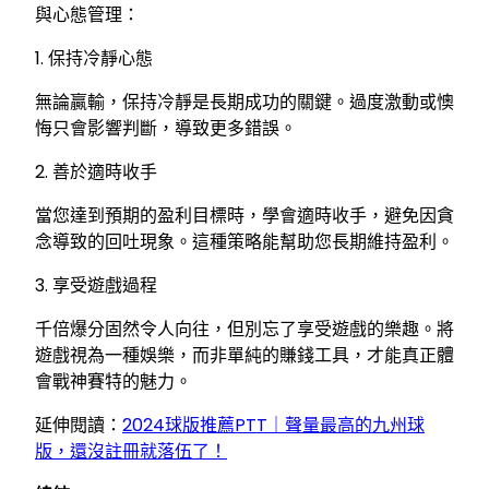
與心態管理：
1. 保持冷靜心態
無論贏輸，保持冷靜是長期成功的關鍵。過度激動或懊
悔只會影響判斷，導致更多錯誤。
2. 善於適時收手
當您達到預期的盈利目標時，學會適時收手，避免因貪
念導致的回吐現象。這種策略能幫助您長期維持盈利。
3. 享受遊戲過程
千倍爆分固然令人向往，但別忘了享受遊戲的樂趣。將
遊戲視為一種娛樂，而非單純的賺錢工具，才能真正體
會戰神賽特的魅力。
延伸閱讀：
2024球版推薦PTT｜聲量最高的九州球
版，還沒註冊就落伍了！