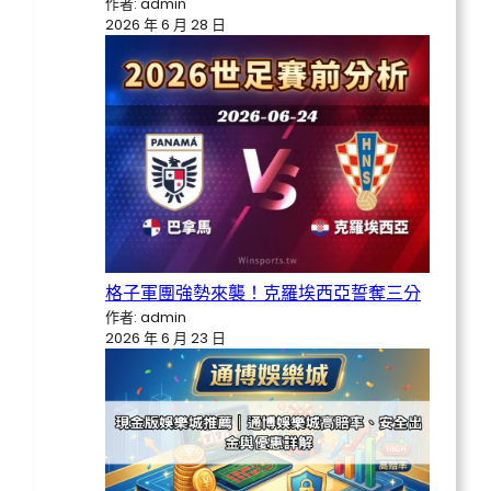
作者: admin
2026 年 6 月 28 日
格子軍團強勢來襲！克羅埃西亞誓奪三分
作者: admin
2026 年 6 月 23 日