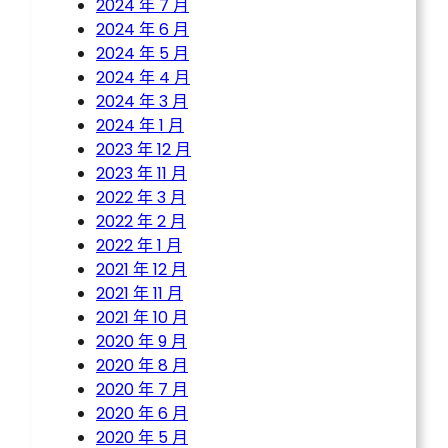
2024 年 7 月
2024 年 6 月
2024 年 5 月
2024 年 4 月
2024 年 3 月
2024 年 1 月
2023 年 12 月
2023 年 11 月
2022 年 3 月
2022 年 2 月
2022 年 1 月
2021 年 12 月
2021 年 11 月
2021 年 10 月
2020 年 9 月
2020 年 8 月
2020 年 7 月
2020 年 6 月
2020 年 5 月