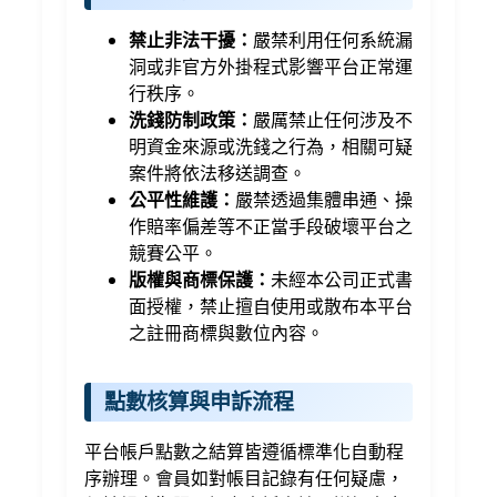
禁止非法干擾：
嚴禁利用任何系統漏
洞或非官方外掛程式影響平台正常運
行秩序。
洗錢防制政策：
嚴厲禁止任何涉及不
明資金來源或洗錢之行為，相關可疑
案件將依法移送調查。
公平性維護：
嚴禁透過集體串通、操
作賠率偏差等不正當手段破壞平台之
競賽公平。
版權與商標保護：
未經本公司正式書
面授權，禁止擅自使用或散布本平台
之註冊商標與數位內容。
點數核算與申訴流程
平台帳戶點數之結算皆遵循標準化自動程
序辦理。會員如對帳目記錄有任何疑慮，