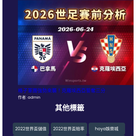
格子軍團強勢來襲！克羅埃西亞誓奪三分
作者: admin
其他標籤
2022世界盃儲值
2022世界盃賠率
hoya娛樂城