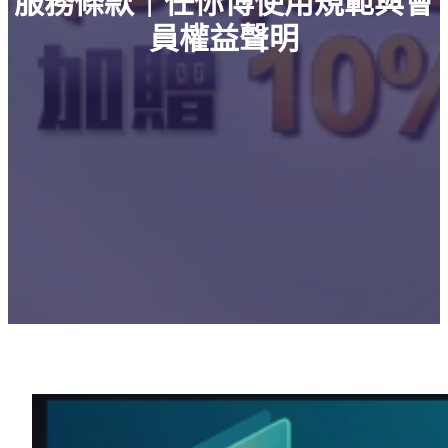
服務條款｜任你博使用規範與會
員權益聲明