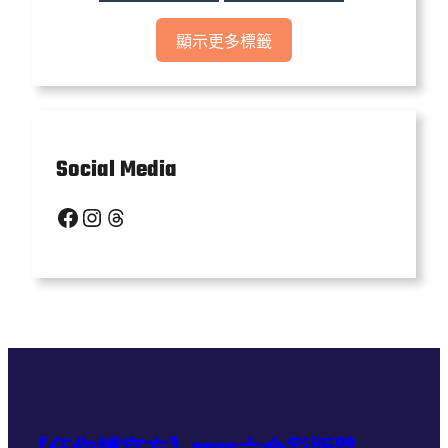
nba運彩預測
世界杯 2026
顯示更多標籤
世界杯下注
世界杯手機下注
世界杯盤口怎麼看
世界杯運彩
世界盃2022
世足冠軍賠率運彩
Social Media
世足投注技巧推薦
中華職棒即時比分
Facebook
Instagram
Threads
任你博
六合彩版路
六合彩版路算牌區
北京賽車
台灣運動彩卷
大樂透即時開獎
大樂透開獎直播
娛樂城
德州撲克
政策條款與平台資訊
現金版
現金版娛樂城