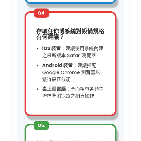
Q4.
存取任你博系統對設備規格
有何建議？
iOS 裝置
：建議使用系統內建
之最新版本 Safari 瀏覽器
Android 裝置
：建議搭配
Google Chrome 瀏覽器以
獲得最佳效能
桌上型電腦
：全面相容各類主
流標準瀏覽器之網頁操作
Q5.