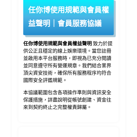
任你博使用規範與會員權
益聲明｜會員服務協議
任你博使用規範與會員權益聲明
致力於提
供公正且穩定的線上娛樂環境。當您註冊
並啟用本平台服務時，即視為已充分閱讀
並同意遵守所有營運規章。我們結合業界
頂尖資安技術，確保所有服務程序均符合
國際安全評鑑規範。
本協議範圍包含各項操作準則與資訊安全
保護措施，詳盡說明從帳號創建、資金往
來到契約終止之完整權責歸屬。