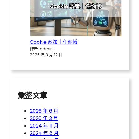
Cookie 政策｜任你博
作者: admin
2026 年 3 月 12 日
彙整文章
2026 年 6 月
2026 年 3 月
2024 年 11 月
2024 年 8 月