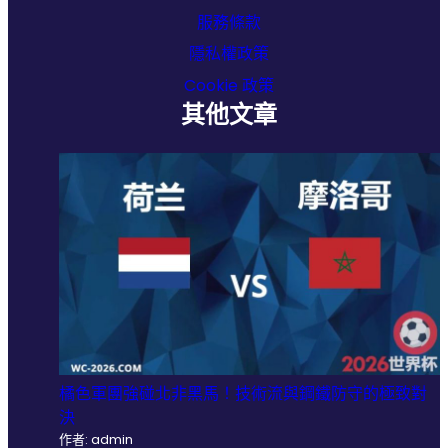
服務條款
隱私權政策
Cookie 政策
其他文章
橘色軍團強碰北非黑馬！技術流與鋼鐵防守的極致對
決
作者: admin