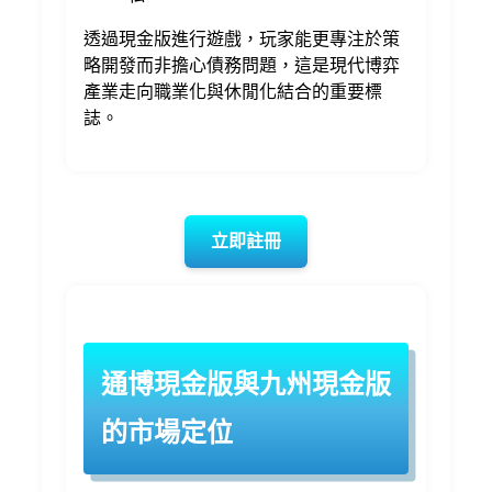
透過現金版進行遊戲，玩家能更專注於策
略開發而非擔心債務問題，這是現代博弈
產業走向職業化與休閒化結合的重要標
誌。
立即註冊
通博現金版與九州現金版
的市場定位