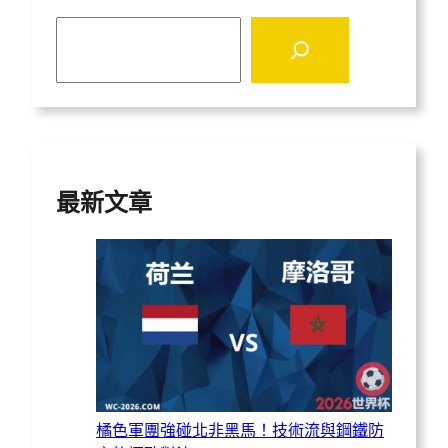
S
e
a
r
c
h
最新文章
橘色軍團強碰北非黑馬！技術流與鋼鐵防