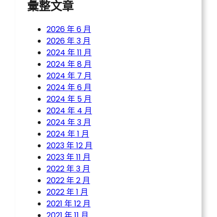
Cookie 政策｜任你博
作者: admin
2026 年 3 月 12 日
彙整文章
2026 年 6 月
2026 年 3 月
2024 年 11 月
2024 年 8 月
2024 年 7 月
2024 年 6 月
2024 年 5 月
2024 年 4 月
2024 年 3 月