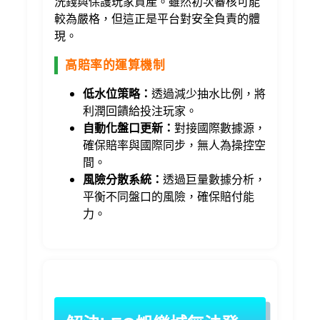
洗錢與保護玩家資產。雖然初次審核可能
較為嚴格，但這正是平台對安全負責的體
現。
高賠率的運算機制
透過減少抽水比例，將
低水位策略：
利潤回饋給投注玩家。
對接國際數據源，
自動化盤口更新：
確保賠率與國際同步，無人為操控空
間。
透過巨量數據分析，
風險分散系統：
平衡不同盤口的風險，確保賠付能
力。