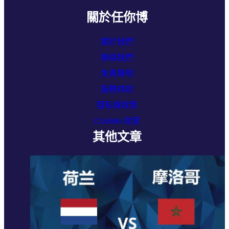
本平台致力於提供最完整的遊戲數據與策略研
運彩即時比分
究，整合版路走勢、勝率分析與爆分紀錄，幫
助使用者快速理解遊戲節奏與變化規律。所有
資料皆來自統計驗證與長期追蹤，不僅提升判
讀效率，也降低錯誤判斷風險。
Facebook
Instagram
Threads
關於任你博
關於我們
聯絡我們
免責聲明
服務條款
隱私權政策
Cookie 政策