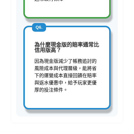
Q6.
為什麼現金版的賠率通常比
信用版高？
因為現金版減少了帳務追討的
風險成本與代理層級，能將省
下的運營成本直接回饋在賠率
與返水優惠中，給予玩家更優
厚的投注條件。