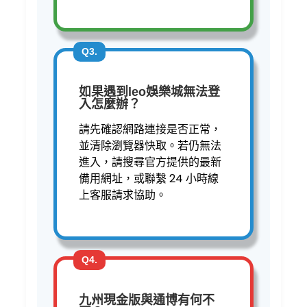
Q3.
如果遇到leo娛樂城無法登
入怎麼辦？
請先確認網路連接是否正常，
並清除瀏覽器快取。若仍無法
進入，請搜尋官方提供的最新
備用網址，或聯繫 24 小時線
上客服請求協助。
Q4.
九州現金版與通博有何不