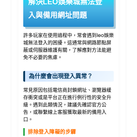
解決LEO娛樂城無法登
入與備用網址問題
許多玩家在使用過程中，常會遇到leo娛樂
城無法登入的困擾。這通常與網路節點屏
蔽或伺服器維護有關，了解應對方法能避
免不必要的焦慮。
為什麼會出現登入異常？
常見原因包括電信商封鎖網址、瀏覽器緩
存衝突或是平台正在進行例行性的安全升
級。遇到此類情況，建議先確認官方公
告，或聯繫線上客服獲取最新的備用入
口。
排除登入障礙的步驟