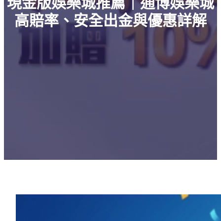
現金版娛樂城推薦｜通博娛樂城
高賠率、安全出金與優惠詳解