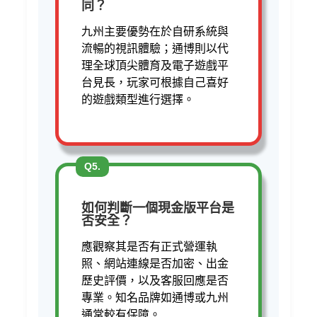
同？
九州主要優勢在於自研系統與
流暢的視訊體驗；通博則以代
理全球頂尖體育及電子遊戲平
台見長，玩家可根據自己喜好
的遊戲類型進行選擇。
Q5.
如何判斷一個現金版平台是
否安全？
應觀察其是否有正式營運執
照、網站連線是否加密、出金
歷史評價，以及客服回應是否
專業。知名品牌如通博或九州
通常較有保障。