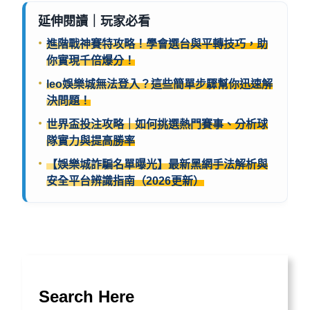
延伸閱讀｜玩家必看
進階戰神賽特攻略！學會選台與平轉技巧，助
你實現千倍爆分！
leo娛樂城無法登入？這些簡單步驟幫你迅速解
決問題！
世界盃投注攻略｜如何挑選熱門賽事、分析球
隊實力與提高勝率
【娛樂城詐騙名單曝光】最新黑網手法解析與
安全平台辨識指南（2026更新）
Search Here