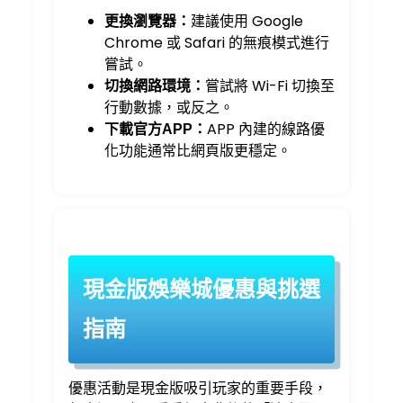
建議使用 Google
更換瀏覽器：
Chrome 或 Safari 的無痕模式進行
嘗試。
嘗試將 Wi-Fi 切換至
切換網路環境：
行動數據，或反之。
APP 內建的線路優
下載官方APP：
化功能通常比網頁版更穩定。
現金版娛樂城優惠與挑選
指南
優惠活動是現金版吸引玩家的重要手段，