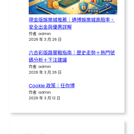
現金版娛樂城推薦｜通博娛樂城高賠率、
安全出金與優惠詳解
作者: admin
2026 年 3 月 26 日
六合彩版路實戰指南｜歷史走勢＋熱門號
碼分析＋下注建議
作者: admin
2026 年 3 月 26 日