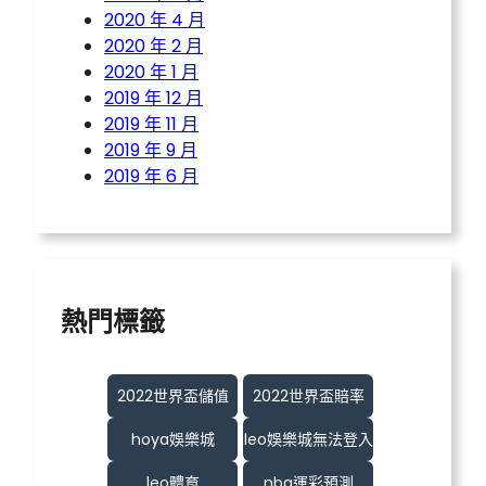
2020 年 4 月
2020 年 2 月
2020 年 1 月
2019 年 12 月
2019 年 11 月
2019 年 9 月
2019 年 6 月
熱門標籤
2022世界盃儲值
2022世界盃賠率
hoya娛樂城
leo娛樂城無法登入
leo體育
nba運彩預測