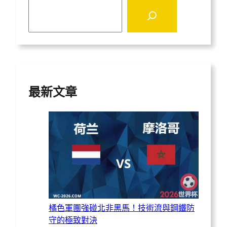
S
e
a
r
c
h
最新文章
橘色軍團強碰北非黑馬！技術流與鋼鐵防
守的極致對決