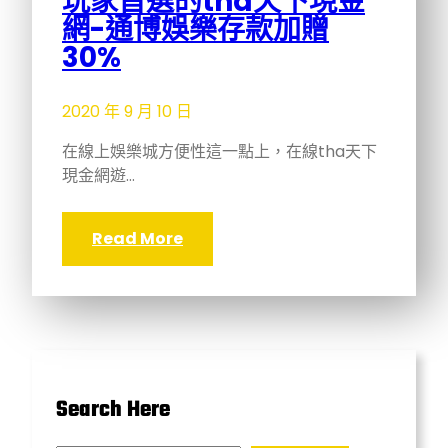
玩家首選的tha天下現金
網-通博娛樂存款加贈
30%
2020 年 9 月 10 日
在線上娛樂城方便性這一點上，在線tha天下
現金網遊…
Read More
Search Here