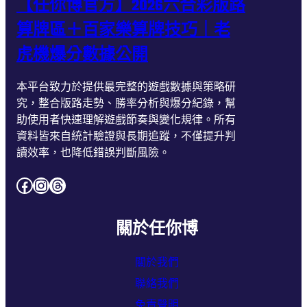
【任你博官方】2026六合彩版路
算牌區＋百家樂算牌技巧｜老
虎機爆分數據公開
本平台致力於提供最完整的遊戲數據與策略研
究，整合版路走勢、勝率分析與爆分紀錄，幫
助使用者快速理解遊戲節奏與變化規律。所有
資料皆來自統計驗證與長期追蹤，不僅提升判
讀效率，也降低錯誤判斷風險。
Facebook
Instagram
Threads
關於任你博
關於我們
聯絡我們
免責聲明