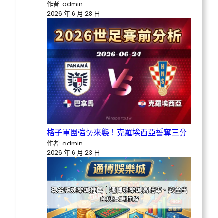
作者: admin
2026 年 6 月 28 日
格子軍團強勢來襲！克羅埃西亞誓奪三分
作者: admin
2026 年 6 月 23 日