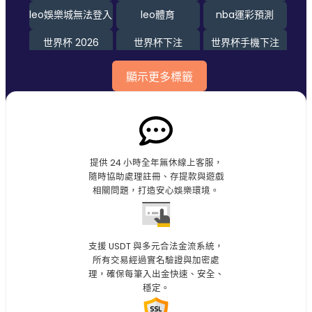
leo娛樂城無法登入
leo體育
nba運彩預測
世界杯 2026
世界杯下注
世界杯手機下注
世界杯運彩
世界盃2022
世足投注技巧推薦
顯示更多標籤
中華職棒即時比分
任你博
六合彩版路
六合彩版路算牌區
北京賽車
台灣運動彩卷
大樂透即時開獎
大樂透開獎直播
娛樂城
提供 24 小時全年無休線上客服，
隨時協助處理註冊、存提款與遊戲
德州撲克
政策條款與平台資訊
現金版
相關問題，打造安心娛樂環境。
老虎機
老虎機試玩
老虎機遊戲
足球投注
通博娛樂城
運彩即時比分
支援 USDT 與多元合法金流系統，
所有交易經過實名驗證與加密處
理，確保每筆入出金快速、安全、
穩定。