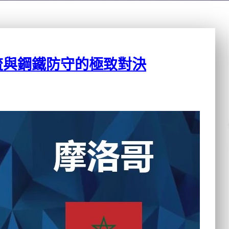
流與鋼鐵防守的極致對決