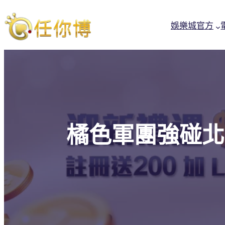
跳
至
娛樂城官方
主
要
內
容
橘色軍團強碰北