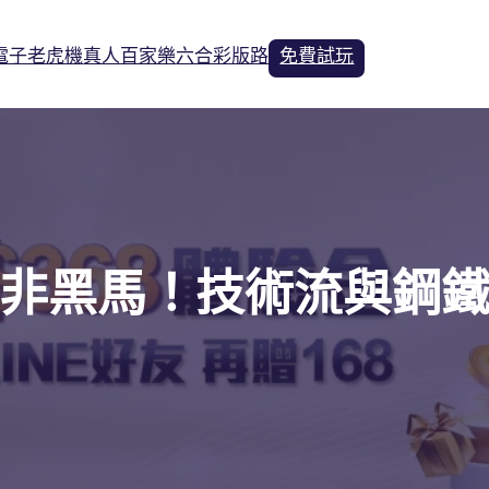
電子老虎機
真人百家樂
六合彩版路
免費試玩
非黑馬！技術流與鋼