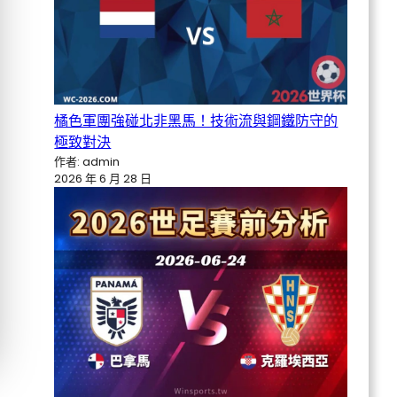
橘色軍團強碰北非黑馬！技術流與鋼鐵防守的
極致對決
作者: admin
2026 年 6 月 28 日