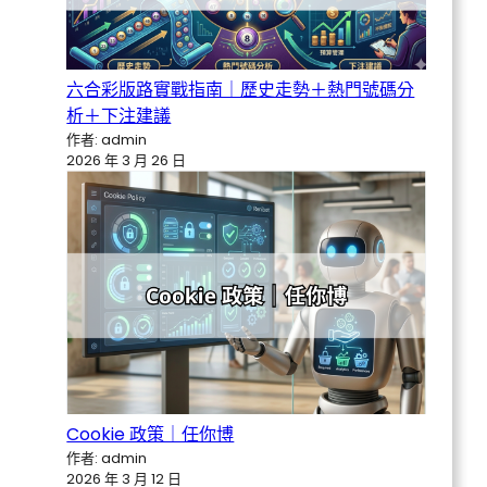
六合彩版路實戰指南｜歷史走勢＋熱門號碼分
析＋下注建議
作者: admin
2026 年 3 月 26 日
Cookie 政策｜任你博
作者: admin
2026 年 3 月 12 日