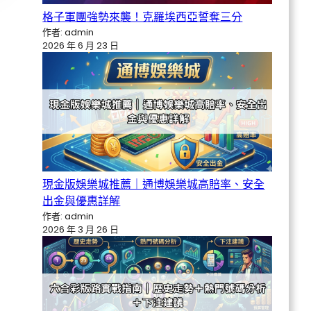
格子軍團強勢來襲！克羅埃西亞誓奪三分
作者: admin
2026 年 6 月 23 日
現金版娛樂城推薦｜通博娛樂城高賠率、安全
出金與優惠詳解
作者: admin
2026 年 3 月 26 日